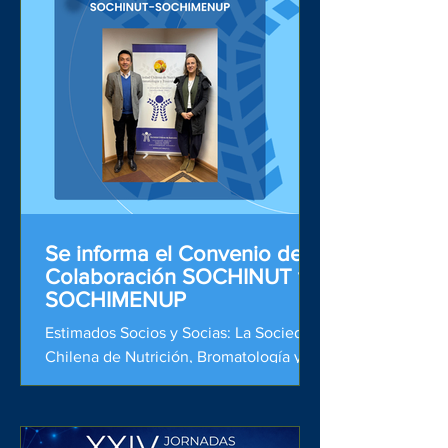
ganadoras de este año son: - Inv. Luna
Segovia Mendoza, U. de Chile, con el
proyecto: "Rol de las urolitinas en la
secreción de incretinas: un estudio
mecanístico in vitro” en la Convocatoria
SOCHINUT – Fondo de Desarrollo
Científico Henri Nest
Se informa el Convenio de
Colaboración SOCHINUT y
SOCHIMENUP
Estimados Socios y Socias: La Sociedad
Chilena de Nutrición, Bromatología y
Toxicología (SOCHINUT) se complace
en anunciar de un nuevo convenio de
colaboración entre SOCHINUT y la