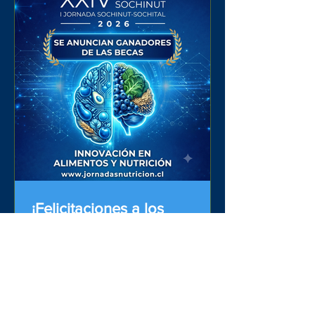
Sociedad Chilena de Medicina y
Nutrición Preventiva (SOCHIMENUP).
Esta Alianza Estratégica fue formalizada
el pasado junio por nuestro Presidente,
Dr. Rodrigo Chamorro, y la Presidenta
de SOCHIMENUP, Dra. María Francisca
Soto-Aguilar Bralic, y representa un
paso importante para fortalecer el
trabajo
¡Felicitaciones a los
ganadores de las Becas de
Excelencia SOCHINUT
2026!
Estimados Socios y Socias: En la
Sociedad Chilena de Nutrición,
Bromatología y Toxicología
(SOCHINUT), nos complace