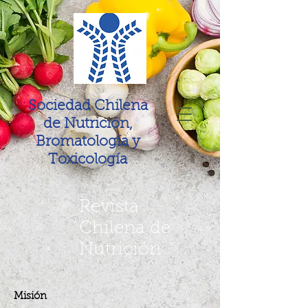
Sociedad Chilena
de Nutrición,
Bromatología y
Toxicología
Revista
Chilena de
Nutrición
Misión