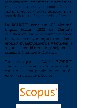
actualización, revisiones sistemáticas,
meta-análisis, ensayos, casos clínicos,
cartas al editor y notas técnicas en el
área de la nutrición y ciencias afines.
La RCHNUT tiene un JIF (Journal
Impact Factor) 2023 de Clarivate
calculado en 0,4. posicionándose como
la revista de mayor impacto en idioma
español en Latinoamérica y también la
segunda en idioma español, en la
categoría Nutrition & Dietetics.
También, a partir de 2024 la RCHNUT
cuenta con una renovada página web y
con un sistema propio de gestión de
envío y revisión de artículos.