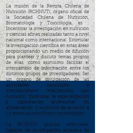
La misión de la Revista Chilena de
Nutrición (RCHNUT), órgano oficial de
la Sociedad Chilena de Nutrición,
Bromatología y Toxicología, es :
Incentivar la investigación en nutrición
y ciencias afines realizadas tanto a nivel
nacional como internacional. Estimular
la investigación científica en estas áreas
proporcionando un medio de difusión
para plantear y discutir temas propios
de ellas, como asimismo facilitar el
intercambio de información entre los
distintos grupos de investigadores. Ser
un órgano de divulgación de las
actividades nacionales e
internacionales relacionadas con
nutrición. Incentivar la especialización
y capacitación profesional en
alimentación y nutrición de acuerdo a
los avances científicos y tecnológicos.
La RCHNUT publica editoriales,
trabajos de investigación, artículos de