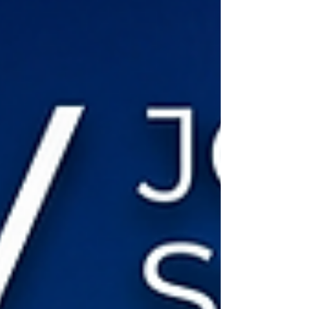
JORNADAS SOCHINUT - I JORNADA SOCHINUT-
SOCHITAL 2026. Estas becas reconocen el
compromiso académico y la proyección científica de
jóvenes talentos en nutrición y áreas afines,
cubriendo el 100% del valor de su inscripción.