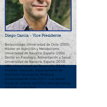
Diego Garcia - Vice Presidente
Biotecnólogo, Universidad de Chile (2005).
Máster en Nutrición y Metabolismo,
Universidad de Navarra, España (2006)
Doctor en Fisiología, Alimentación y Salud,
Universidad de Navarra, España (2010)
MBA, Universidad del Desarrollo (2018)
Profesor Asociado, Departamento de
Nutrición, Facultad de Medicina,
Universidad de Chile (2011- a la fecha)
Áreas de interés científico: Nutrigenómica
aplicada a obesidad
Sociedad cientifica | Sociedad Chilena de
Nutrición, Bromatología y Toxicología