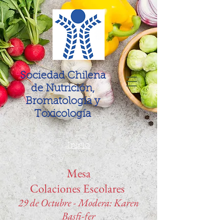
Sociedad Chilena
de Nutrición,
Bromatología y
Toxicología
Inicio
Mesa
Colaciones Escolares
29 de Octubre - Modera: Karen
Basfi-fer