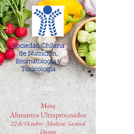
Sociedad Chilena
de Nutrición,
Bromatología y
Toxicología
Inicio
Mesa
Alimentos Ultraprocesados
22 de Octubre- Modera: Samuel
Duran