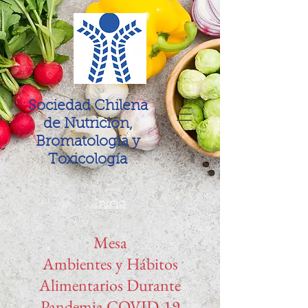
Sociedad Chilena
de Nutrición,
Bromatología y
Toxicología
Inicio
Mesa
Ambientes y Hábitos
Alimentarios Durante
Pandemia COVID-19