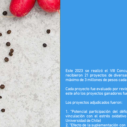
Este 2023 se realizó el 
VIII Conc
recibieron 
21 proyectos
 de diversa
máximo de 3 millones de pesos cada
Cada proyecto fue evaluado por revis
este año los proyectos ganadores fu
Los proyectos adjudicados fueron:
1. “Potencial participación del déf
vinculación con el estrés oxidativo
Universidad de Chile
)
2. “Efecto de la suplementación con