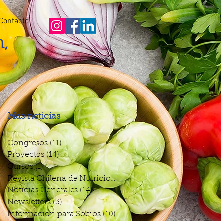
Contacto
n,
Mas noticias
Congresos
(11)
11 entradas
Proyectos
(14)
14 entradas
Cursos
(1)
1 entrada
Revista Chilena de Nutricion
(5)
5 entradas
Noticias Generales
(14)
14 entradas
Newsletters
(3)
3 entradas
Informacion para Socios
(10)
10 entradas