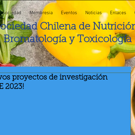
Sociedad
Membresia
Eventos
Noticias
Enlaces
ociedad Chilena de Nutrició
Bromatología y Toxicología
vos proyectos de investigación
 2023!