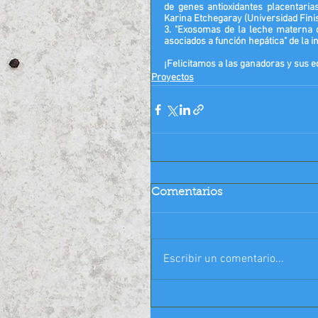
Karina Etchegaray (Universidad Fini
3. "Exosomas de la leche materna
asociados a función hepática" de la i
¡Felicitamos a las ganadoras y sus e
Proyectos
Comentarios
Escribir un comentario...