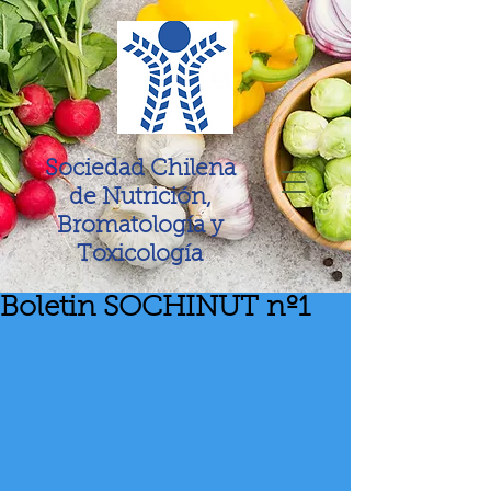
Sociedad Chilena
de Nutrición,
Bromatología y
Toxicología
Boletin SOCHINUT nº1